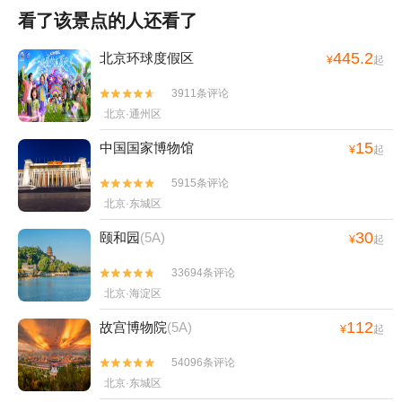
看了该景点的人还看了
445.2
北京环球度假区
¥
起
3911条评论


北京·通州区
15
中国国家博物馆
¥
起
5915条评论


北京·东城区
30
颐和园
(5A)
¥
起
33694条评论


北京·海淀区
112
故宫博物院
(5A)
¥
起
54096条评论


北京·东城区