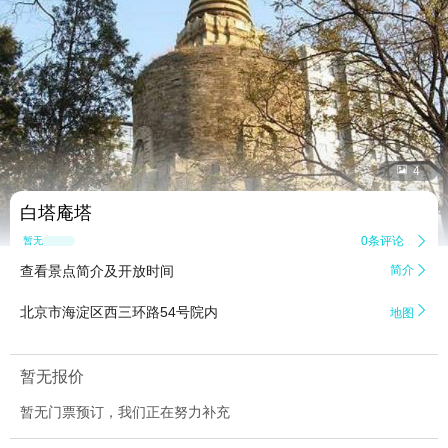


4
白塔庵塔
0条评论

暂无点评
查看景点简介及开放时间
简介


北京市海淀区西三环路54号院内
地图
暂无报价
暂无门票预订，我们正在努力补充