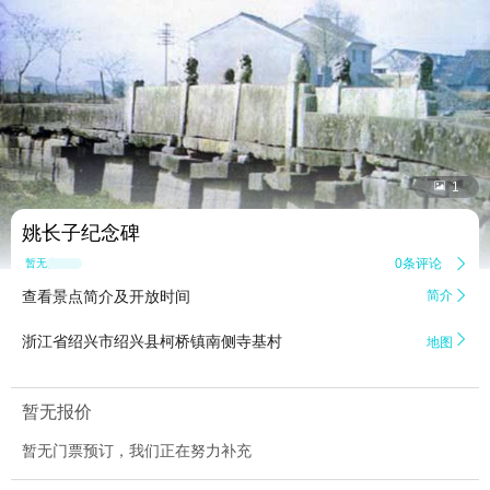


1
姚长子纪念碑
0条评论

暂无点评
查看景点简介及开放时间
简介


浙江省绍兴市绍兴县柯桥镇南侧寺基村
地图
暂无报价
暂无门票预订，我们正在努力补充