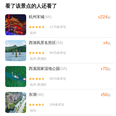
看了该景点的人还看了
224
杭州宋城
(4A)
¥
起
1170条评论


杭州
4
西湖风景名胜区
(5A)
¥
起
9425条评论


杭州·西湖区
70
西溪国家湿地公园
(5A)
¥
起
5874条评论


杭州·西湖区
50
东湖
(4A)
¥
起
104条评论


绍兴