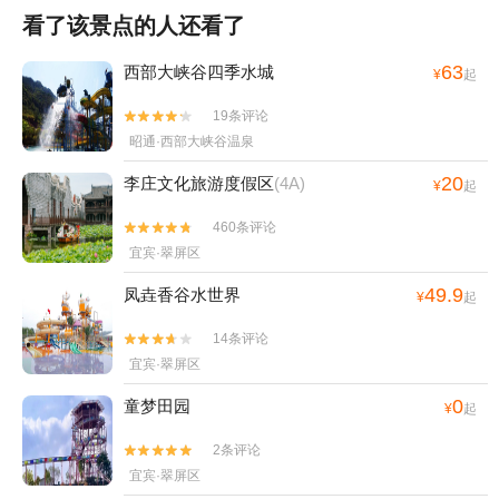
看了该景点的人还看了
63
西部大峡谷四季水城
¥
起
19条评论


昭通·西部大峡谷温泉
20
李庄文化旅游度假区
(4A)
¥
起
460条评论


宜宾·翠屏区
49.9
凤垚香谷水世界
¥
起
14条评论


宜宾·翠屏区
0
童梦田园
¥
起
2条评论


宜宾·翠屏区