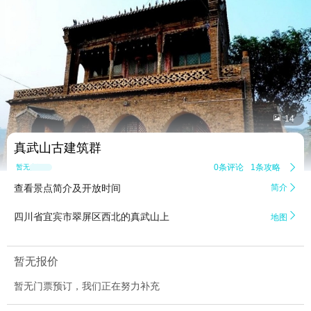


14
真武山古建筑群
0条评论
1条攻略

暂无点评
查看景点简介及开放时间
简介


四川省宜宾市翠屏区西北的真武山上
地图
暂无报价
暂无门票预订，我们正在努力补充