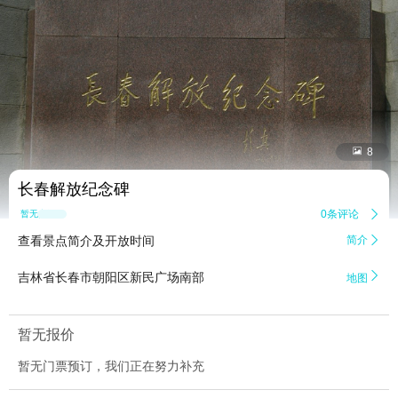


8
长春解放纪念碑
0条评论

暂无点评
查看景点简介及开放时间
简介


吉林省长春市朝阳区新民广场南部
地图
暂无报价
暂无门票预订，我们正在努力补充