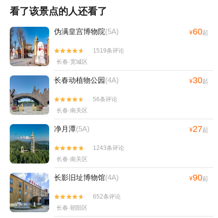
看了该景点的人还看了
60
伪满皇宫博物院
(5A)
¥
起
1519条评论


长春·宽城区
30
长春动植物公园
(4A)
¥
起
56条评论


长春·南关区
27
净月潭
(5A)
¥
起
1243条评论


长春·南关区
90
长影旧址博物馆
(4A)
¥
起
652条评论


长春·朝阳区