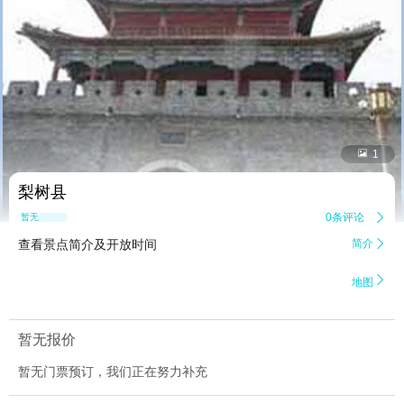


1
梨树县
0条评论

暂无点评
查看景点简介及开放时间
简介


地图
暂无报价
暂无门票预订，我们正在努力补充