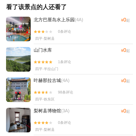
看了该景点的人还看了
0
北方巴厘岛水上乐园
(4A)
¥
起
0条评论


四平·梨树县
0
山门水库
¥
起
1条评论


四平·半拉山门
0
叶赫那拉古城
(4A)
¥
起
98条评论


四平·铁东区
0
梨树县博物馆
(3A)
¥
起
0条评论


四平·梨树县