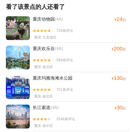
看了该景点的人还看了
24
重庆动物园
(4A)
¥
起
728条评论


重庆·九龙坡区
200
重庆欢乐谷
(4A)
¥
起
589条评论


重庆·渝北区
130
重庆玛雅海滩水公园
¥
起
701条评论


重庆·渝北区
30
长江索道
(4A)
¥
起
3548条评论


重庆·渝中区