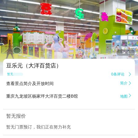


4
豆乐元（大洋百货店）
0条评论

暂无点评
查看景点简介及开放时间
简介


重庆九龙坡区杨家坪大洋百货二楼B馆
地图
暂无报价
暂无门票预订，我们正在努力补充