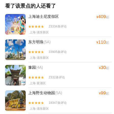
看了该景点的人还看了
409
上海迪士尼度假区
¥
起
23334条评论


上海·浦东新区
110
东方明珠
(5A)
¥
起
33905条评论


上海·浦东新区
30
豫园
(4A)
¥
起
2332条评论


上海·黄浦区
99
上海野生动物园
(5A)
¥
起
18347条评论


上海·浦东新区