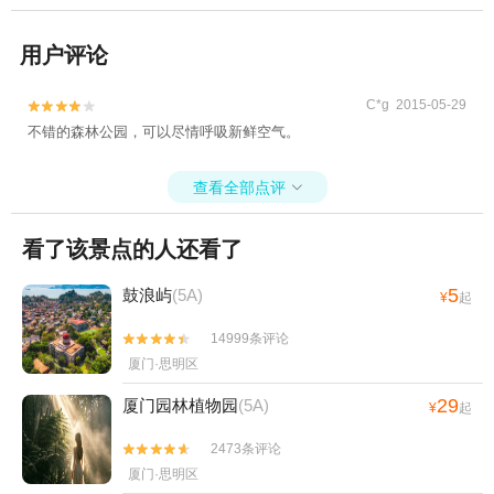
用户评论
C*g 2015-05-29


不错的森林公园，可以尽情呼吸新鲜空气。
查看全部点评

看了该景点的人还看了
5
鼓浪屿
(5A)
¥
起
14999条评论


厦门·思明区
29
厦门园林植物园
(5A)
¥
起
2473条评论


厦门·思明区