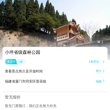


1
小坪省级森林公园
4.0
1条评论

分
一般
查看景点简介及开放时间
简介


福建省厦门市同安区莲花镇
地图
暂无报价
暂无门票预订，我们正在努力补充