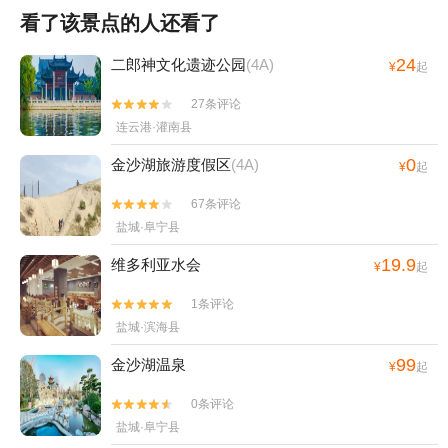
看了该景点的人还看了
24
二郎神文化遗迹公园
(4A)
¥
起
27条评论


连云港·灌南县
0
金沙湖旅游度假区
(4A)
¥
起
67条评论


盐城·阜宁县
19.9
维多利亚水会
¥
起
1条评论


盐城·滨海县
99
金沙湖温泉
¥
起
0条评论


盐城·阜宁县