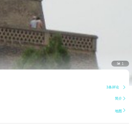

1
3条评论

简介


地图