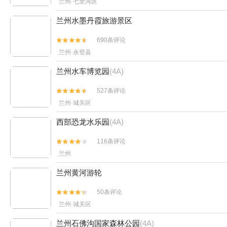
兰州·七里河区
兰州水墨丹霞旅游景区
690条评论


兰州·永登县
兰州水车博览园
(4A)
527条评论


兰州·城关区
西部恐龙水乐园
(4A)
116条评论


兰州
兰州黄河游轮
50条评论


兰州·城关区
兰州石佛沟国家森林公园
(4A)