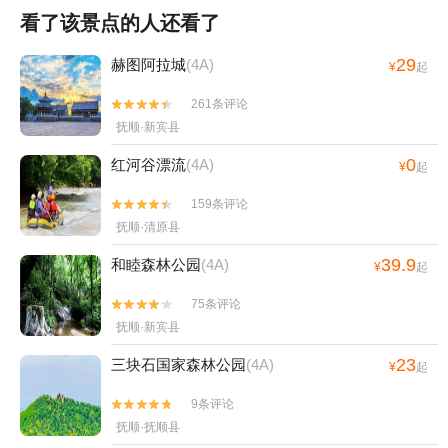
看了该景点的人还看了
29
赫图阿拉城
(4A)
¥
起
261条评论


抚顺·新宾县
0
红河谷漂流
(4A)
¥
起
159条评论


抚顺·清原县
39.9
和睦森林公园
(4A)
¥
起
75条评论


抚顺·新宾县
23
三块石国家森林公园
(4A)
¥
起
9条评论


抚顺·抚顺县