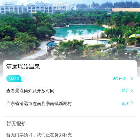


1
清远瑶族温泉
0.0
0条评论

分
查看景点简介及开放时间
简介


广东省清远市连南县寨南镇新寨村
地图
暂无报价
暂无门票预订，我们正在努力补充