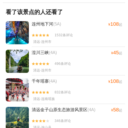
看了该景点的人还看了
108
连州地下河
(5A)
¥
起
1532条评论


清远·连州市
45
湟川三峡
(4A)
¥
起
496条评论


清远·连州市
108
千年瑶寨
(4A)
¥
起
832条评论


清远·连南瑶族
58
清远金子山原生态旅游风景区
(4A)
¥
起
346条评论


清远·连山县