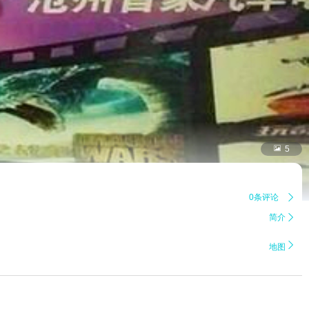

5
0条评论

简介


地图