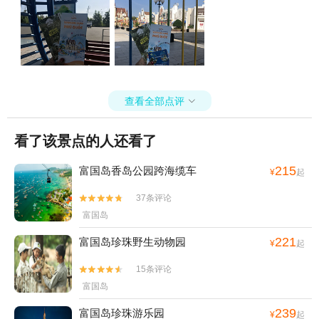
查看全部点评

看了该景点的人还看了
215
富国岛香岛公园跨海缆车
¥
起
37条评论


富国岛
221
富国岛珍珠野生动物园
¥
起
15条评论


富国岛
239
富国岛珍珠游乐园
¥
起