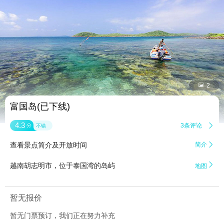


2
富国岛(已下线)
4.3
3条评论

分
不错
查看景点简介及开放时间
简介


越南胡志明市，位于泰国湾的岛屿
地图
暂无报价
暂无门票预订，我们正在努力补充