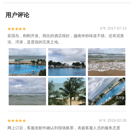
用户评论
k*8 2017-07-13


富国岛，刚刚开发。我住的酒店很好，越南米粉味道不错。还有泥浆
浴、浮潜，是度假的完美之地。
共9张
m*4 2018-02-26


网上订后，客服发邮件确认到现场换票，表扬客服人员的服务态度