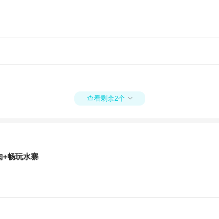
查看剩余2个

肉+畅玩水寨