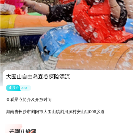
大围山自由岛森谷探险漂流
4.3
分
不错
查看景点简介及开放时间
湖南省长沙市浏阳市大围山镇浏河源村安山组006乡道