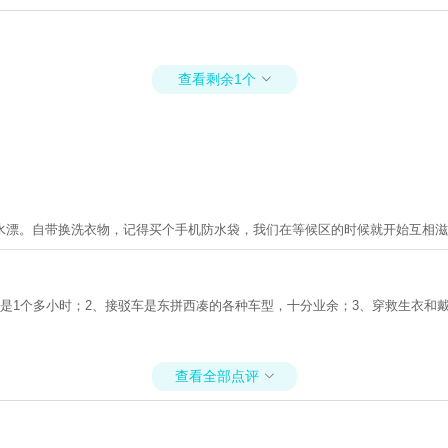
查看剩余1个

水漂。自带换洗衣物，记得买个手机防水袋，我们在等候区的时候就开始互相滋
是1个多小时；2、接驳车是东拼西凑的各种车型，十分业余；3、穿救生衣和
查看全部点评
