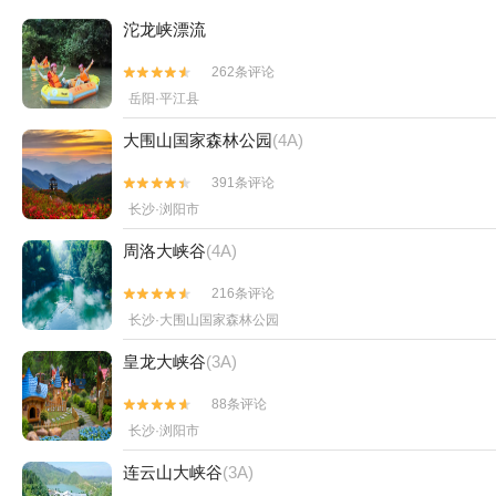
沱龙峡漂流
262条评论


岳阳·平江县
大围山国家森林公园
(4A)
391条评论


长沙·浏阳市
周洛大峡谷
(4A)
216条评论


长沙·大围山国家森林公园
皇龙大峡谷
(3A)
88条评论


长沙·浏阳市
连云山大峡谷
(3A)