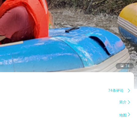

74
74条评论

简介


地图