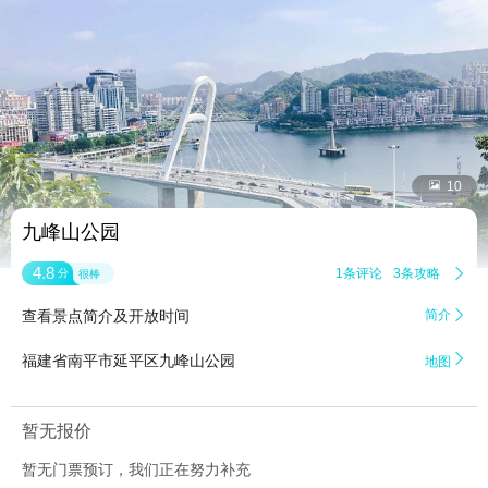


10
九峰山公园
4.8
1条评论
3条攻略

分
很棒
查看景点简介及开放时间
简介


福建省南平市延平区九峰山公园
地图
暂无报价
暂无门票预订，我们正在努力补充