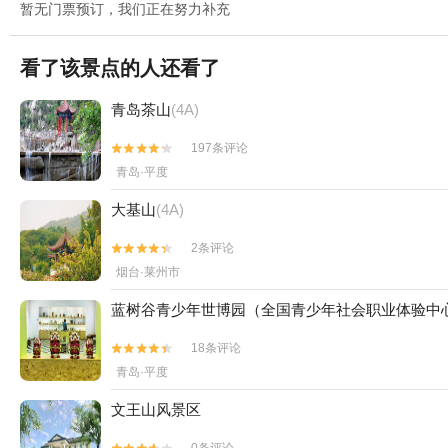
暂无门票预订，我们正在努力补充
看了该景点的人还看了
青岛茶山
(4A)
197条评论


青岛·平度
大基山
(4A)
2条评论


烟台·莱州市
蓝树谷青少年世博园（全国青少年社会职业体验中
18条评论


青岛·平度
文王山风景区