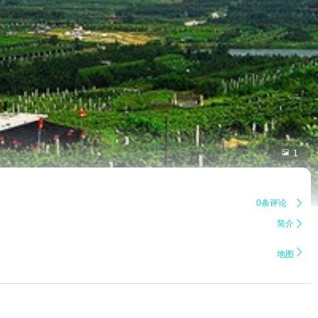

1
0条评论

简介


地图