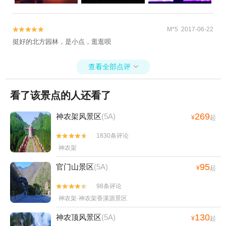
M*5 2017-06-22


挺好的北方园林，是小点，逛逛呗
查看全部点评

看了该景点的人还看了
269
神农架风景区
(5A)
¥
起
1830条评论


神农架
95
官门山景区
(5A)
¥
起
98条评论


神农架·神农架香溪源景区
130
神农顶风景区
(5A)
¥
起