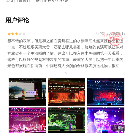
暂无门票预订，我们正在努力补充
用户评论
行*梨 2016-08-12


很不错的表演，但是和之前在贵州看过的水韵漳江比起来性价比稍逊
一点，不过现场买票太贵，还是去哪儿靠谱，短短的表演可以让你对
神农架有一个更清晰的了解。建议可以在入住木鱼镇的第一天观看，
这样可以很好的规划对神农架的旅游。表演的大屏可以把一年四季的
景色都展现在你面前。中间还有人扮演的金丝猴表演送礼物，很互
动。

共9张