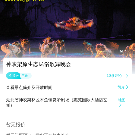


4
神农架原生态民俗歌舞晚会
4.3
10条评论

分
不错
查看景点简介及开放时间
简介

湖北省神农架林区木鱼镇炎帝剧场（惠苑国际大酒店左
地图
侧）

暂无报价