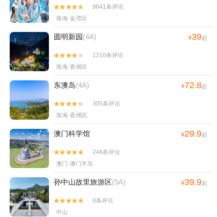
9641条评论


珠海·金湾区
39
圆明新园
(4A)
¥
起
1210条评论


珠海·香洲区
72.8
东澳岛
(4A)
¥
起
305条评论


珠海·香洲区
29.9
澳门科学馆
¥
起
248条评论


澳门·澳门半岛
39.9
孙中山故里旅游区
(5A)
¥
起
0条评论


中山