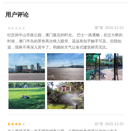
用户评论
驿*客 2016-12-22


纪念孙中山市政公园，澳门最后的时光。 巴士一路通畅，在过大桥的
时候，澳门半岛的景色再次映入眼帘。遥远有似乎触手可及。但我知
道，我将不再深入其中了。明媚的天气让各式建筑鲜亮无比。
拉*世 2015-12-25

