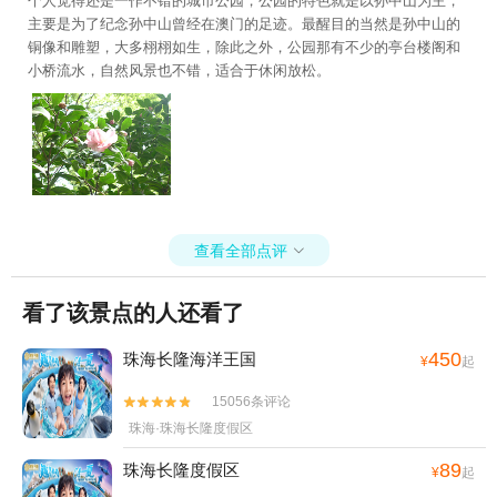
个人觉得还是一作不错的城市公园，公园的特色就是以孙中山为主，
主要是为了纪念孙中山曾经在澳门的足迹。最醒目的当然是孙中山的
铜像和雕塑，大多栩栩如生，除此之外，公园那有不少的亭台楼阁和
小桥流水，自然风景也不错，适合于休闲放松。
查看全部点评

看了该景点的人还看了
450
珠海长隆海洋王国
¥
起
15056条评论


珠海·珠海长隆度假区
89
珠海长隆度假区
¥
起