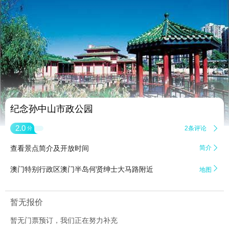


5
纪念孙中山市政公园
2.0
2条评论

分
查看景点简介及开放时间
简介


澳门特别行政区澳门半岛何贤绅士大马路附近
地图
暂无报价
暂无门票预订，我们正在努力补充