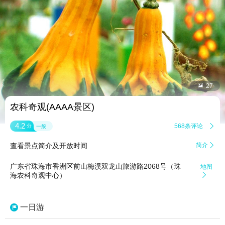


27
农科奇观(AAAA景区)
4.2
568条评论

分
一般
查看景点简介及开放时间
简介

广东省珠海市香洲区前山梅溪双龙山旅游路2068号（珠
地图
海农科奇观中心）

一日游