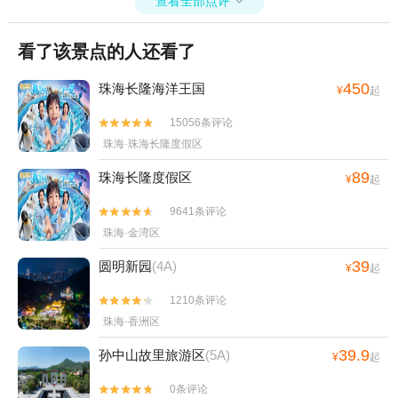
查看全部点评

看了该景点的人还看了
450
珠海长隆海洋王国
¥
起
15056条评论


珠海·珠海长隆度假区
89
珠海长隆度假区
¥
起
9641条评论


珠海·金湾区
39
圆明新园
(4A)
¥
起
1210条评论


珠海·香洲区
39.9
孙中山故里旅游区
(5A)
¥
起
0条评论

