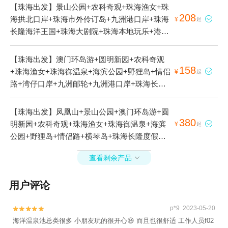
【珠海出发】景山公园+农科奇观+珠海渔女+珠
208
海拱北口岸+珠海市外伶订岛+九洲港口岸+珠海

¥
起
长隆海洋王国+珠海大剧院+珠海本地玩乐+港珠
澳大桥游+珠海港珠澳大桥直升机体验基地+珠海
渔女雕像+九洲港+珠海景山道观海段1日游
【珠海出发】澳门环岛游+圆明新园+农科奇观
158
+珠海渔女+珠海御温泉+海滨公园+野狸岛+情侣

¥
起
路+湾仔口岸+九洲邮轮+九洲港口岸+珠海长隆
度假区+珠海长隆海洋王国+珠海大剧院+港珠澳
大桥游+海上看珠海+湾仔旅游码头+九洲船说·相
【珠海出发】凤凰山+景山公园+澳门环岛游+圆
约大海+港珠澳大桥珠海公路口岸+珠澳海湾夜游
380
明新园+农科奇观+珠海渔女+珠海御温泉+海滨

¥
起
+海上看港珠澳大桥+香炉湾沙滩1日游
公园+野狸岛+情侣路+横琴岛+珠海长隆度假区
+珠海长隆海洋王国+珠海大剧院+港珠澳大桥游
查看剩余产品

+湾仔旅游码头+日月贝直升机观光基地+珠海日
月贝直升机基地+珠海直升机日月贝空中游览基
用户评论
地+香炉湾沙滩1日游
p*9 2023-05-20


海洋温泉池总类很多 小朋友玩的很开心😃 而且也很舒适 工作人员f02