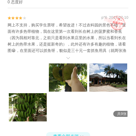
0 态度好
p*6 2017-07-10


网上不支持，购买学生票呀，希望改进！不过农科园的景色不错，里
面有许多热带植物，我在这里第一次看到长在树上的菠萝蜜和香蕉
（因为我相对靠北，之前只是看到水果店里的水果，所以当看到长在
树上的热带水果，还是挺新奇的），此外还有许多有趣的植物，请看
图😁，在里面还可以抓鱼呀，貌似是三十元一套抓鱼用具（就两张渔
网和一个小鱼箱，感觉有点贵，不过86挺好玩的）

共9张