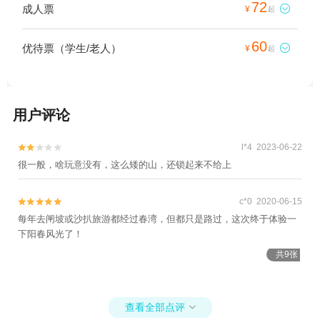
72
成人票

¥
起
60
优待票（学生/老人）

¥
起
用户评论
l*4 2023-06-22


很一般，啥玩意没有，这么矮的山，还锁起来不给上
c*0 2020-06-15


每年去闸坡或沙扒旅游都经过春湾，但都只是路过，这次终于体验一
下阳春风光了！
共9张
查看全部点评
