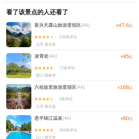
看了该景点的人还看了
47.6
新兴天露山旅游度假区
(4A)
¥
起
238条评论


云浮·新兴县
45
凌霄岩
(4A)
¥
起
72条评论


阳江·阳春市
168
六祖故里旅游度假区
(4A)
¥
起
2条评论


云浮·新兴县
80
恩平锦江温泉
(4A)
¥
起
294条评论


江门·恩平市