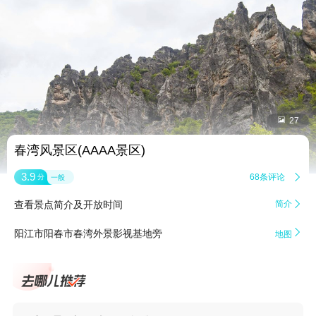


27
春湾风景区(AAAA景区)
3.9
68条评论

分
一般
查看景点简介及开放时间
简介


阳江市阳春市春湾外景影视基地旁
地图