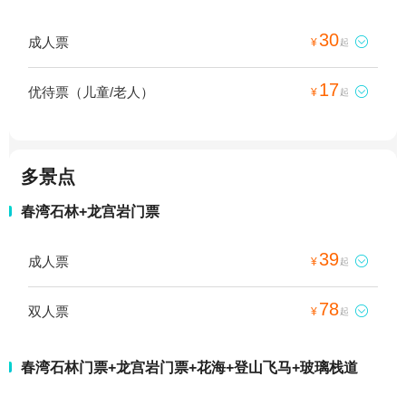
30
成人票

¥
起
17
优待票（儿童/老人）

¥
起
多景点
春湾石林+龙宫岩门票
39
成人票

¥
起
78
双人票

¥
起
春湾石林门票+龙宫岩门票+花海+登山飞马+玻璃栈道