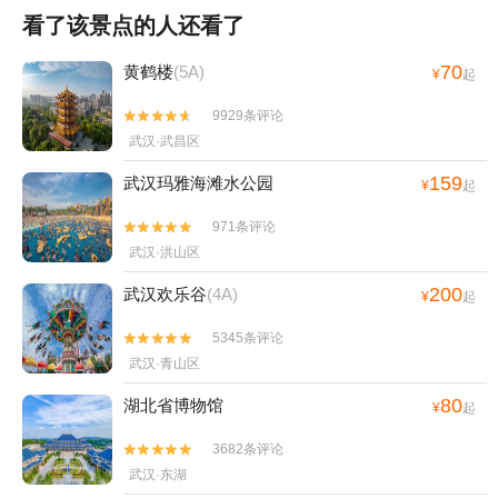
看了该景点的人还看了
70
黄鹤楼
(5A)
¥
起
9929条评论


武汉·武昌区
159
武汉玛雅海滩水公园
¥
起
971条评论


武汉·洪山区
200
武汉欢乐谷
(4A)
¥
起
5345条评论


武汉·青山区
80
湖北省博物馆
¥
起
3682条评论


武汉·东湖