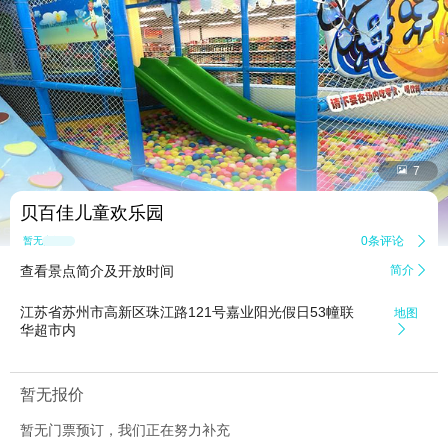


7
贝百佳儿童欢乐园
0条评论

暂无点评
查看景点简介及开放时间
简介

江苏省苏州市高新区珠江路121号嘉业阳光假日53幢联
地图
华超市内

暂无报价
暂无门票预订，我们正在努力补充