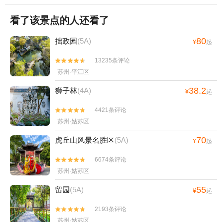
看了该景点的人还看了
80
拙政园
(5A)
¥
起
13235条评论


苏州·平江区
38.2
狮子林
(4A)
¥
起
4421条评论


苏州·姑苏区
70
虎丘山风景名胜区
(5A)
¥
起
6674条评论


苏州·姑苏区
55
留园
(5A)
¥
起
2193条评论


苏州·姑苏区