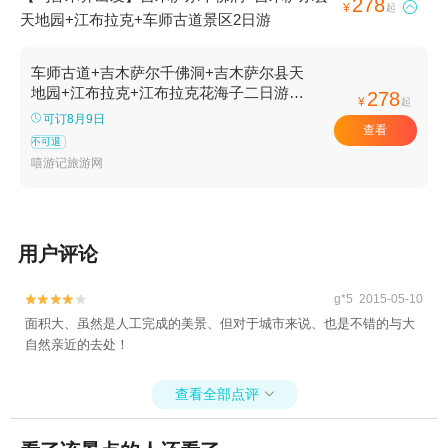
278

¥
起
天地园+江布拉克+车师古道景区2日游
车师古道+吉木萨尔千佛洞+吉木萨尔县天
地园+江布拉克+江布拉克花海子二日游
278
¥
起
【自由随你+纯玩行程】
可订8月9日
查看
不可退
嘻游记旅游网
用户评论
g*5 2015-05-10


面积大、虽然是人工完成的美景、但对于城市来说、也是不错的与大
自然亲近的去处！
查看全部点评
