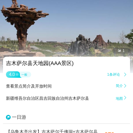


1
吉木萨尔县天地园(AAA景区)
4.0
1条评论

分
一般
查看景点简介及开放时间
简介


新疆维吾尔自治区昌吉回族自治州吉木萨尔县
地图
一日游
【乌鲁木齐出发】吉木萨尔千佛洞+吉木萨尔县