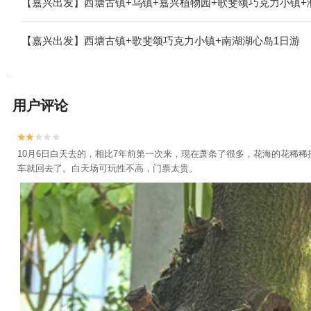
【嘉兴出发】西塘古镇+乌镇+嘉兴植物园+歌斐颂巧克力小镇+
玩乐+乌镇一日游+西溪天堂商业街+灵隐寺+乌村+南浔古镇冰雪
界+西溪湿地洪园+西溪湿地高庄+杭州西溪喜来登度假大酒店+
【嘉兴出发】西塘古镇+歌斐颂巧克力小镇+南湖湖心岛1日游
浔辑里湖丝馆+阿丽拉乌镇+乌镇民宿+乌镇望津里精品酒店+乌镇乌村
车露营地+海宁游乐园+飞来峰+乌镇游船+南浔古镇游船+西栅夜
术馆+星零界(南浔古镇）+盐官潮乐之城+嘉兴开元森泊度假乐
兴开元森泊水乐园1日游
用户评论


10月6日白天去的，相比7年前第一次来，现在萧条了很多，花海的花稀
车就回去了。白天场可玩性不高，门票太贵。