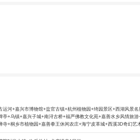
古运河+嘉兴市博物馆+盐官古镇+杭州植物园+绮园景区+西湖风景名
碑亭+乌镇+嘉兴子城+南浔古桥+福严佛教文化苑+嘉善水乡风情旅游
杭州圆通禅寺+桐乡市植物园+嘉善拳王休闲农庄+海宁皮革城+西溪3D奇
蜡像馆+嘉兴清池温泉+梅花洲水上乐园+西溪草堂+嘉兴南北湖嘉蔓基
象摇橹船+西溪庄园+南浔金海湾游泳馆+猎鹰CS野战（西溪湿地）+