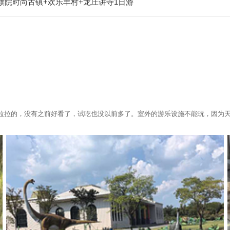
濮院时尚古镇+欢乐羊村+龙庄讲寺1日游
世界+海宁嘉年华+海宁硖石灯会+新西塘越里+中国邮政(乌镇邮局)
西塘一日游+西塘花巷+鸟屋乐园+西溪空中揽胜氦气球+西栅露天电影
酒店+乌镇水市客舍+cheer leap n fly游乐+民当景区+盐
游+乌镇互联网国际会展中心+濮院时尚古镇+乌镇有戏FUN+嘉兴画
园+观潮城+飞来峰造像+大尖山景区+海宁皮革博物馆+西溪湿地董湾
稀拉拉的，没有之前好看了，试吃也没以前多了。室外的游乐设施不能玩，因为