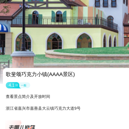
歌斐颂巧克力小镇(AAAA景区)
4.1
分
一般
查看景点简介及开放时间
浙江省嘉兴市嘉善县大云镇巧克力大道9号