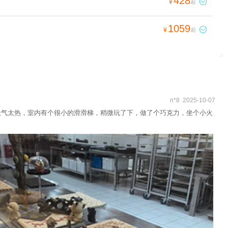
428

¥
起
+嘉兴欢乐世界+云澜湾温泉+杭州宋城+嘉兴海底世
+乌镇南栅景区+木心美术馆+大尖山滑翔基地+南
1059

¥
起
官芳草青青房车营地+海宁盐官旅游度假区+乌镇国际汽
院+灵隐飞来峰-凉亭+西溪城市文化公园+嘉兴美
+南浔古镇白金水上营地+嘉兴开元森泊幻想岛+嘉
n*8 2025-10-07
天气太热，室内有个很小的滑滑梯，稍微玩了下，做了个巧克力，坐个小火