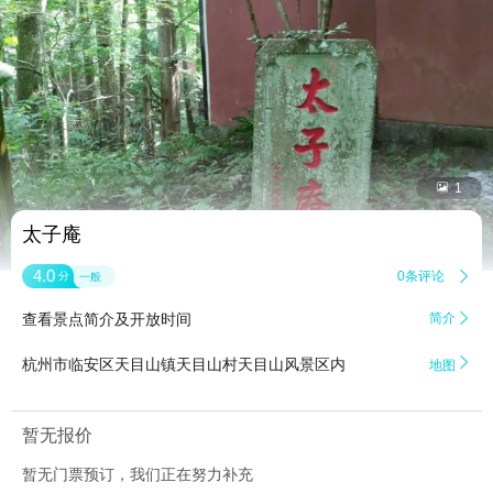


1
太子庵
4.0
0条评论

分
一般
查看景点简介及开放时间
简介


杭州市临安区天目山镇天目山村天目山风景区内
地图
暂无报价
暂无门票预订，我们正在努力补充