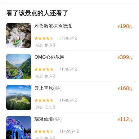
看了该景点的人还看了
198
雅鲁激流探险漂流
¥
起
252条评论


杭州·桐庐县
399
OMG心跳乐园
¥
起
710条评论


杭州·桐庐县
168
云上草原
(4A)
¥
起
119条评论


湖州·安吉县
112
瑶琳仙境
(4A)
¥
起
1142条评论


杭州·桐庐县