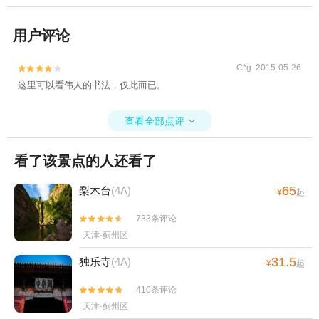
用户评论
C*g 2015-05-26


这里可以看伟人的书法，仅此而已。
查看全部点评

看了该景点的人还看了
65
梨木台
(4A)
¥
起
733条评论


天津·蓟州区
31.5
独乐寺
(4A)
¥
起
410条评论


天津·蓟州区