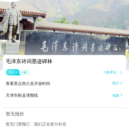


1
毛泽东诗词墨迹碑林
4.0
1条评论

分
一般
查看景点简介及开放时间
简介


天津市蓟县津围线
地图
暂无报价
暂无门票预订，我们正在努力补充