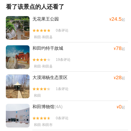
看了该景点的人还看了
24.5
无花果王公园
¥
起
0条评论


和田·和田县
78
和田约特干故城
¥
起
19条评论


和田·和田县
28
大漠湖杨生态景区
¥
起
1条评论


和田
0
和田博物馆
(4A)
¥
起
0条评论


和田·和田市