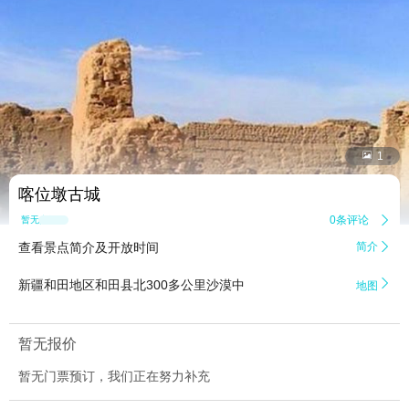


1
喀位墩古城
0条评论

暂无点评
查看景点简介及开放时间
简介


新疆和田地区和田县北300多公里沙漠中
地图
暂无报价
暂无门票预订，我们正在努力补充