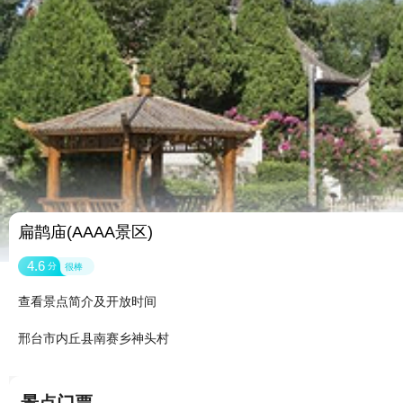
扁鹊庙(AAAA景区)
4.6
分
很棒
查看景点简介及开放时间
邢台市内丘县南赛乡神头村