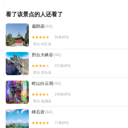
看了该景点的人还看了
扁鹊庙
(4A)
34条评论


邢台·内丘县
邢台大峡谷
(4A)
223条评论


邢台·邢台县
崆山白云洞
(4A)
196条评论


邢台·临城县
嶂石岩
(4A)
77条评论

