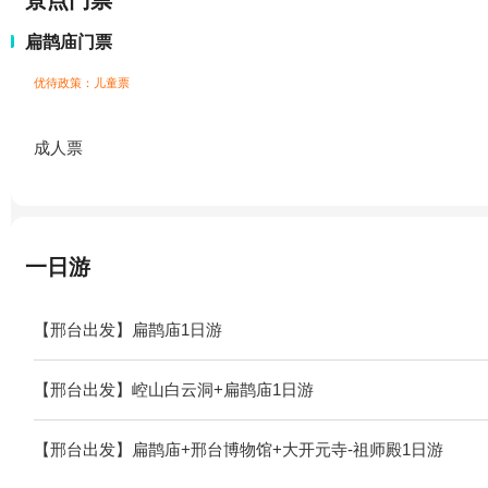
景点门票
扁鹊庙门票
优待政策：儿童票
成人票
一日游
【邢台出发】扁鹊庙1日游
【邢台出发】崆山白云洞+扁鹊庙1日游
【邢台出发】扁鹊庙+邢台博物馆+大开元寺-祖师殿1日游