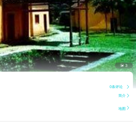

3
0条评论

简介


地图