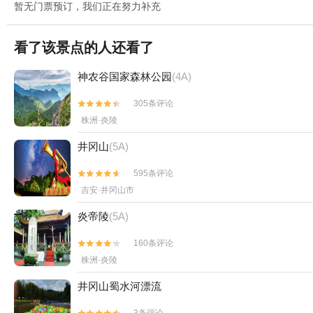
暂无门票预订，我们正在努力补充
看了该景点的人还看了
神农谷国家森林公园
(4A)
305条评论


株洲·炎陵
井冈山
(5A)
595条评论


吉安·井冈山市
炎帝陵
(5A)
160条评论


株洲·炎陵
井冈山蜀水河漂流