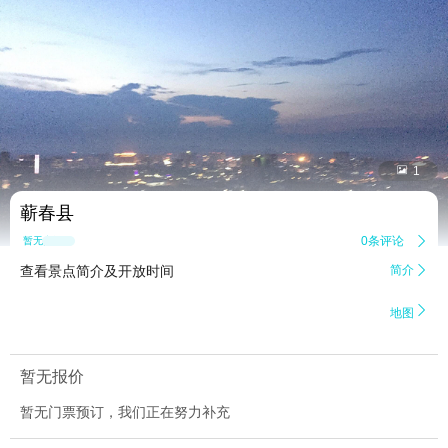


1
蕲春县
0条评论

暂无点评
查看景点简介及开放时间
简介


地图
暂无报价
暂无门票预订，我们正在努力补充