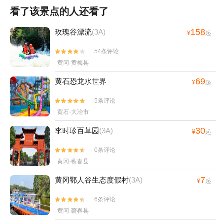
看了该景点的人还看了
158
玫瑰谷漂流
(3A)
¥
起
54条评论


黄冈·黄梅县
69
黄石恐龙水世界
¥
起
5条评论


黄石·大冶市
30
李时珍百草园
(3A)
¥
起
0条评论


黄冈·蕲春县
7
黄冈鄂人谷生态度假村
(3A)
¥
起
6条评论


黄冈·蕲春县