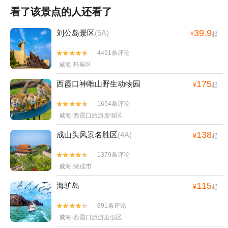
看了该景点的人还看了
39.9
刘公岛景区
(5A)
¥
起
4491条评论


威海·环翠区
175
西霞口神雕山野生动物园
¥
起
1654条评论


威海·西霞口旅游度假区
138
成山头风景名胜区
(4A)
¥
起
1379条评论


威海·荣成市
115
海驴岛
¥
起
891条评论


威海·西霞口旅游度假区