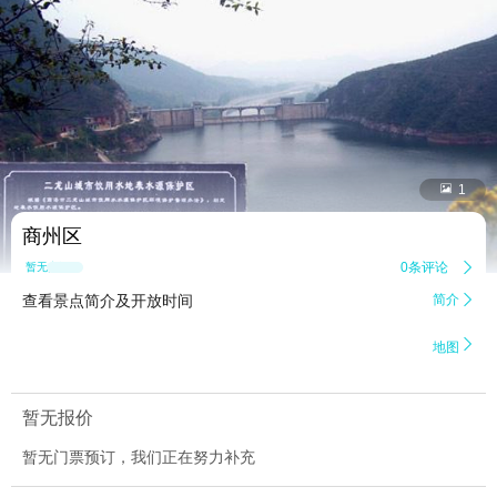


1
商州区
0条评论

暂无点评
查看景点简介及开放时间
简介


地图
暂无报价
暂无门票预订，我们正在努力补充