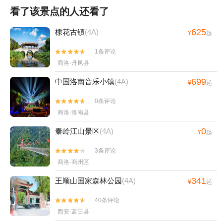
看了该景点的人还看了
625
棣花古镇
(4A)
¥
起
1条评论


商洛·丹凤县
699
中国洛南音乐小镇
(4A)
¥
起
0条评论


商洛·洛南县
0
秦岭江山景区
(4A)
¥
起
3条评论


商洛·商州区
341
王顺山国家森林公园
(4A)
¥
起
40条评论


西安·蓝田县