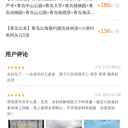
188
严寺+青岛中山公园+青岛大学+青岛植物园+青

¥
起
岛动物园+青岛山公园+青岛电视塔+青岛海滨
+青岛欢动世界+青岛新天地+青岛劈柴院+青岛
港+青岛湾+青岛海上观光+青岛太平山+青岛出
【青岛出发】青岛出海垂钓观光休闲游+小港钓
138

¥
起
海垂钓观光休闲游+青岛唐岛湾+小港钓鱼码头1
鱼码头1日游
日游
用户评论
n*g 2023-08-22


太好玩了，一会就吊好几条鱼，孩子们玩得很开心 便宜 靠谱 服务好
好评
u*9 2021-07-06


带团黄导非常认真，负责，全程讲解细致又不时有趣！建议大家最好
参加海上游艇，海上参观全景崂山，尽管海途稍有颠簸，但是很值
得！