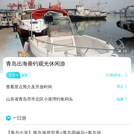


16
青岛出海垂钓观光休闲游
5.0
22条评论

分
超赞
查看景点简介及开放时间
简介


山东省青岛市市北区小港湾钓鱼码头
地图
一日游
【青岛出发】青岛海底世界+青岛雨林谷+青岛华