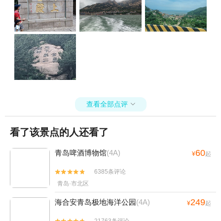
查看全部点评

看了该景点的人还看了
60
青岛啤酒博物馆
(4A)
¥
起
6385条评论


青岛·市北区
249
海合安青岛极地海洋公园
(4A)
¥
起
21763条评论