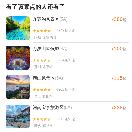
看了该景点的人还看了
280
九寨沟风景区
(5A)
¥
起
7747条评论


阿坝·九寨沟县
100
万岁山武侠城
(4A)
¥
起
1234条评论


开封·龙亭区
115
泰山风景区
(5A)
¥
起
6302条评论


泰安·泰山区
238
河南宝泉旅游区
(5A)
¥
起
1372条评论


新乡·辉县市