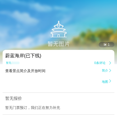


1
蔚蓝海岸(已下线)
0条评论

暂无点评
查看景点简介及开放时间
简介


地图
暂无报价
暂无门票预订，我们正在努力补充