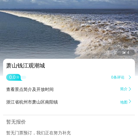


4
萧山钱江观潮城
0.0
0条评论

分
查看景点简介及开放时间
简介


浙江省杭州市萧山区南阳镇
地图
暂无报价
暂无门票预订，我们正在努力补充