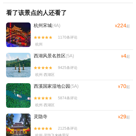
看了该景点的人还看了
224
杭州宋城
(4A)
¥
起
1170条评论


杭州
4
西湖风景名胜区
(5A)
¥
起
9425条评论


杭州·西湖区
70
西溪国家湿地公园
(5A)
¥
起
5874条评论


杭州·西湖区
29
灵隐寺
¥
起
2125条评论


杭州·灵隐飞来峰景区