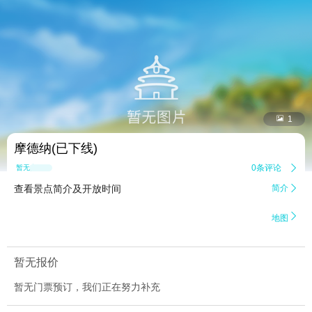


1
摩德纳(已下线)
0条评论

暂无点评
查看景点简介及开放时间
简介


地图
暂无报价
暂无门票预订，我们正在努力补充