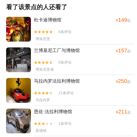
看了该景点的人还看了
149
杜卡迪博物馆
¥
起
0条评论


博洛尼亚
157
兰博基尼工厂与博物馆
¥
起
0条评论


博洛尼亚省
250
马拉内罗法拉利博物馆
¥
起
21条评论


马拉内罗
211
恩佐·法拉利博物馆
¥
起
1条评论


莫德纳