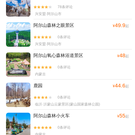
78条评论


兴安盟·阿尔山市
49.9
阿尔山森林之眼景区
¥
起
0条评论


兴安盟·阿尔山市
48
阿尔山氧心森林浴道景区
¥
起
0条评论


内蒙古
44.6
鹿园
¥
起
0条评论


临沂·沂蒙山云蒙景区(蒙山国家森林公园)
55
阿尔山森林小火车
¥
起
0条评论


内蒙古