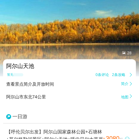


28
阿尔山天池
0条评论
2条攻略

暂无点评
查看景点简介及开放时间
简介


阿尔山市东北74公里
地图
一日游
【呼伦贝尔出发】阿尔山国家森林公园+石塘林
3080