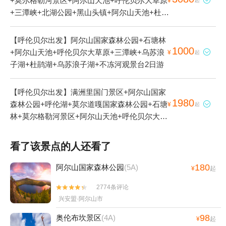
+莫尔格勒河景区+阿尔山天池+呼伦贝尔大草原

¥
起
+三潭峡+北湖公园+黑山头镇+阿尔山天池+杜鹃
湖6日游
【呼伦贝尔出发】阿尔山国家森林公园+石塘林
1000
+阿尔山天池+呼伦贝尔大草原+三潭峡+乌苏浪

¥
起
子湖+杜鹃湖+乌苏浪子湖+不冻河观景台2日游
【呼伦贝尔出发】满洲里国门景区+阿尔山国家
1980
森林公园+呼伦湖+莫尔道嘎国家森林公园+石塘

¥
起
林+莫尔格勒河景区+阿尔山天池+呼伦贝尔大草
原+三潭峡+满洲里套娃景区+铁木真大汗行营
+敖鲁古雅使鹿部落景区+乌苏浪子湖+扎赉诺尔
看了该景点的人还看了
博物馆+186彩带河+额尔古纳国家湿地公园+室
韦奥洛契庄园界河风景区+额尔古纳河·乌兰山景
180
阿尔山国家森林公园
(5A)
¥
起
区+大型马术实景剧《蒙古马颂》+黑山头镇+杜
2774条评论


鹃湖+不冻河观景台+伊尔施镇7日游
兴安盟·阿尔山市
98
奥伦布坎景区
(4A)
¥
起