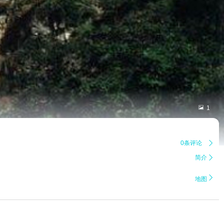

1
0条评论

简介


地图