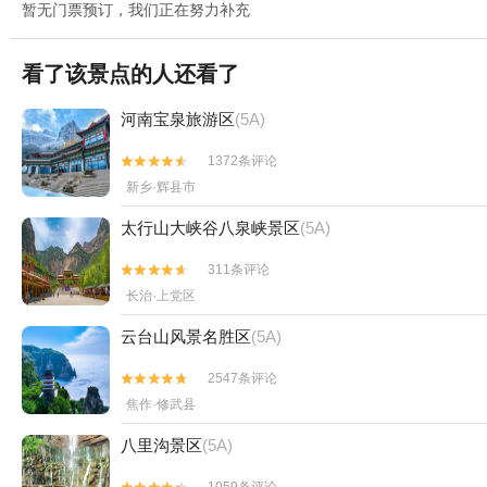
暂无门票预订，我们正在努力补充
看了该景点的人还看了
河南宝泉旅游区
(5A)
1372条评论


新乡·辉县市
太行山大峡谷八泉峡景区
(5A)
311条评论


长治·上党区
云台山风景名胜区
(5A)
2547条评论


焦作·修武县
八里沟景区
(5A)