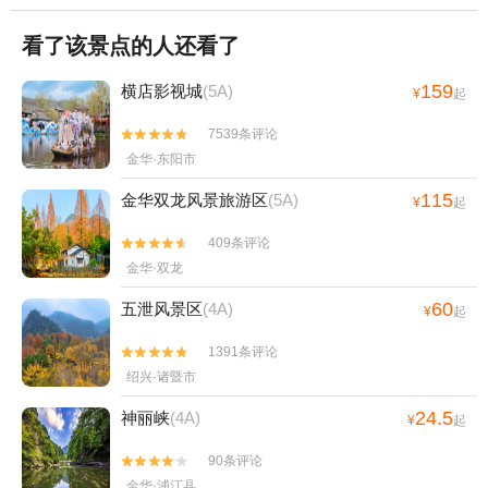
看了该景点的人还看了
159
横店影视城
(5A)
¥
起
7539条评论


金华·东阳市
115
金华双龙风景旅游区
(5A)
¥
起
409条评论


金华·双龙
60
五泄风景区
(4A)
¥
起
1391条评论


绍兴·诸暨市
24.5
神丽峡
(4A)
¥
起
90条评论


金华·浦江县