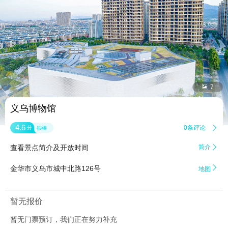


7
义乌博物馆
4.6
0条评论

分
很棒
查看景点简介及开放时间
简介


金华市义乌市城中北路126号
地图
暂无报价
暂无门票预订，我们正在努力补充