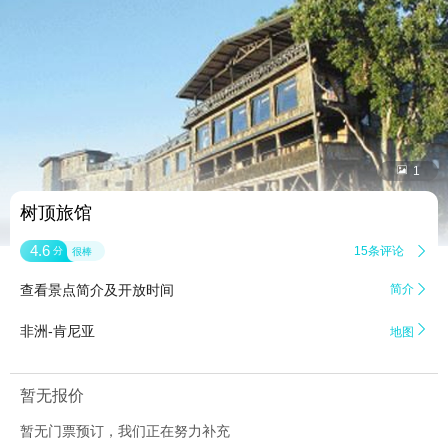


1
树顶旅馆
4.6
15条评论

分
很棒
查看景点简介及开放时间
简介


非洲-肯尼亚
地图
暂无报价
暂无门票预订，我们正在努力补充