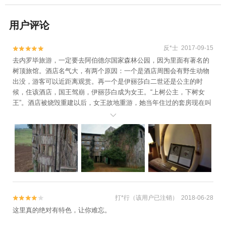
用户评论
反*士 2017-09-15


去内罗毕旅游，一定要去阿伯德尔国家森林公园，因为里面有著名的
树顶旅馆。酒店名气大，有两个原因：一个是酒店周围会有野生动物
出没，游客可以近距离观赏。再一个是伊丽莎白二世还是公主的时
候，住该酒店，国王驾崩，伊丽莎白成为女王。“上树公主，下树女
王”。酒店被烧毁重建以后，女王故地重游，她当年住过的套房现在叫
女王套房，可以参观，如果愿意出更高的房费也可以入住。酒店硬件

设施比较简单，但是在房间就能看到野生动物，也是值得来体验的。
打*行（该用户已注销） 2018-06-28


这里真的绝对有特色，让你难忘。