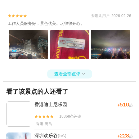
去哪儿用户 2026-02-26


工作人员服务好，景色优美。玩得很开心。
查看全部点评

看了该景点的人还看了
510
香港迪士尼乐园
¥
起
18868条评论


香港·离岛
228
深圳欢乐谷
(5A)
¥
起