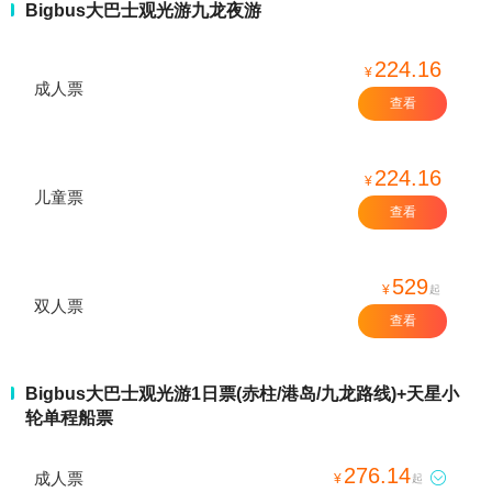
Bigbus大巴士观光游九龙夜游
224.16
¥
成人票
起
查看
224.16
¥
儿童票
起
查看
529
¥
起
双人票
查看
Bigbus大巴士观光游1日票(赤柱/港岛/九龙路线)+天星小
轮单程船票
276.14
成人票

¥
起