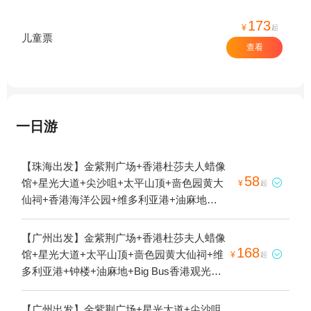
173
¥
起
儿童票
查看
一日游
【珠海出发】金紫荆广场+香港杜莎夫人蜡像
58
馆+星光大道+尖沙咀+太平山顶+啬色园黄大

¥
起
仙祠+香港海洋公园+维多利亚港+油麻地
+Big Bus香港观光巴士游+凌霄阁摩天台
428+庙街+中环+天星小轮+砵甸乍街+香港电
【广州出发】金紫荆广场+香港杜莎夫人蜡像
车叮叮车+海港城+香港摩天轮+香港故宫文
168
馆+星光大道+太平山顶+啬色园黄大仙祠+维

¥
起
化博物馆+西九文化区+油麻地果栏+山顶缆
多利亚港+钟楼+油麻地+Big Bus香港观光巴
车1日游
士游+凌霄阁摩天台428+庙街+中环+天星小
轮+砵甸乍街+香港电车叮叮车+香港摩天轮
【广州出发】金紫荆广场+星光大道+尖沙咀