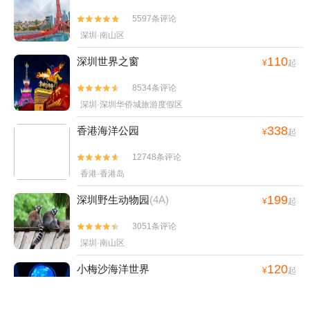
5597条评论


深圳·南山区
110
深圳世界之窗
¥
起
8534条评论


深圳·深圳华侨城旅游度假区
338
香港海洋公园
¥
起
12748条评论


香港·香港岛
199
深圳野生动物园
(4A)
¥
起
3051条评论


深圳·南山区
120
小梅沙海洋世界
¥
起
1239条评论

