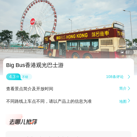


87
Big Bus香港观光巴士游
4.3
108条评论

分
不错
查看景点简介及开放时间
简介


不同路线上车点不同，请以产品上的信息为准
地图