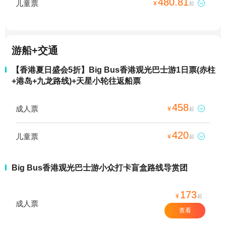
480.81
儿童票

¥
起
游船+交通
【香港夏日盛会5折】Big Bus香港观光巴士游1日票(赤柱
+港岛+九龙路线)+天星小轮往返船票
458
成人票

¥
起
420
儿童票

¥
起
Big Bus香港观光巴士游小众打卡盲盒路线导赏团
173
¥
起
成人票
查看