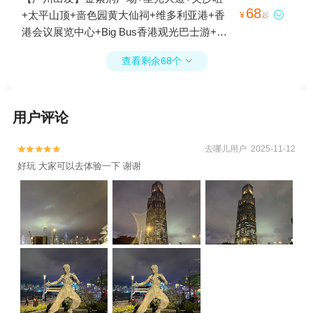
+香港故宫文化博物馆+西九文化区+油麻地
68
+太平山顶+啬色园黄大仙祠+维多利亚港+香

¥
起
果栏+山顶缆车+启德体育园1日游
港会议展览中心+Big Bus香港观光巴士游+天
星小轮+港珠澳大桥游+尖沙咀钟楼+西九艺
查看剩余68个

术公园+深圳莲塘口岸1日游
用户评论
去哪儿用户 2025-11-12


好玩 大家可以去体验一下 谢谢