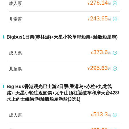
276.14
成人票

¥
起
243.65
儿童票

¥
起
Bigbus1日票(赤柱游)+天星小轮单程船票+舢舨船屋游)
373.6
成人票

¥
起
295.63
儿童票

¥
起
Big Bus香港观光巴士游2日票(香港岛+赤柱+九龙线
路)+天星小轮往返船票+太平山顶往返缆车和摩天台428/
水上的士维港游/舢舨船屋游船(3选1)
513.3
成人票

¥
起