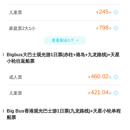
245
儿童票

¥
起
798
家庭票2大1小

¥
起
查看剩余1个

Bigbus大巴士观光游1日票(赤柱+港岛+九龙路线)+天星
小轮往返船票
460.02
成人票

¥
起
421.04
儿童票

¥
起
Big Bus香港观光巴士游1日票(九龙路线)+天星小轮单程
船票