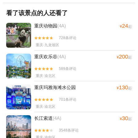
看了该景点的人还看了
24
重庆动物园
(4A)
¥
起
728条评论


重庆·九龙坡区
200
重庆欢乐谷
(4A)
¥
起
589条评论


重庆·渝北区
130
重庆玛雅海滩水公园
¥
起
701条评论


重庆·渝北区
30
长江索道
(4A)
¥
起
3548条评论


重庆·渝中区