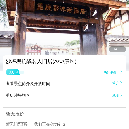


1
沙坪坝抗战名人旧居(AAA景区)
0.0
0条评论

分
查看景点简介及开放时间
简介


重庆沙坪坝区
地图
暂无报价
暂无门票预订，我们正在努力补充