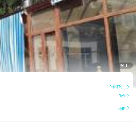

1
0条评论

简介


地图