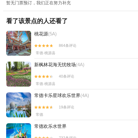
暂无门票预订，我们正在努力补充
看了该景点的人还看了
桃花源
(5A)
864条评论


常德·桃源县
新枫林花海无忧牧场
(4A)
40条评论


常德·桃源县
常德卡乐星球欢乐世界
(4A)
19条评论


常德
常德欢乐水世界