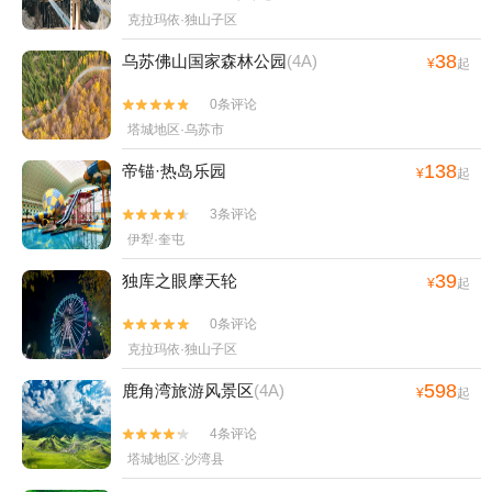
克拉玛依·独山子区
38
乌苏佛山国家森林公园
(4A)
¥
起
0条评论


塔城地区·乌苏市
138
帝锚·热岛乐园
¥
起
3条评论


伊犁·奎屯
39
独库之眼摩天轮
¥
起
0条评论


克拉玛依·独山子区
598
鹿角湾旅游风景区
(4A)
¥
起
4条评论


塔城地区·沙湾县