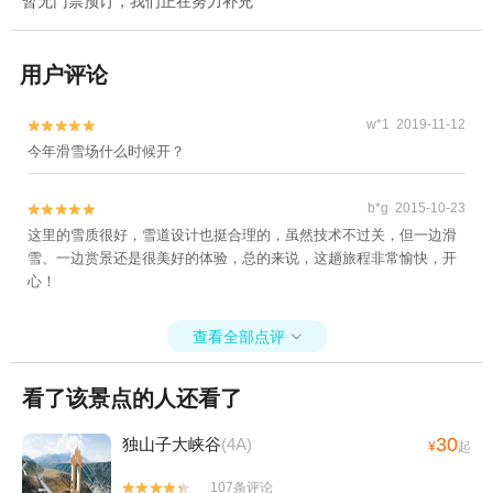
暂无门票预订，我们正在努力补充
用户评论
w*1 2019-11-12


今年滑雪场什么时候开？
b*g 2015-10-23


这里的雪质很好，雪道设计也挺合理的，虽然技术不过关，但一边滑
雪、一边赏景还是很美好的体验，总的来说，这趟旅程非常愉快，开
心！
查看全部点评

看了该景点的人还看了
30
独山子大峡谷
(4A)
¥
起
107条评论

