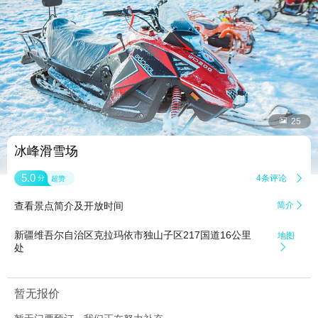


25
冰峰滑雪场
5.0
4条评论

分
超赞
查看景点简介及开放时间
简介

新疆维吾尔自治区克拉玛依市独山子区217国道16公里
地图
处

暂无报价