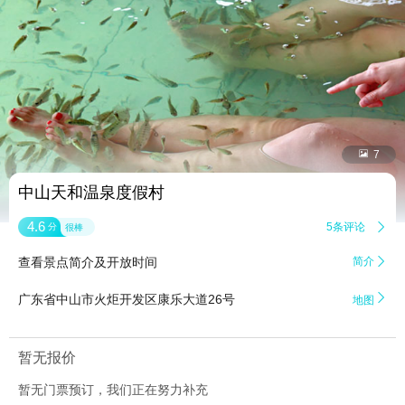


7
中山天和温泉度假村
4.6
5条评论

分
很棒
查看景点简介及开放时间
简介


广东省中山市火炬开发区康乐大道26号
地图
暂无报价
暂无门票预订，我们正在努力补充