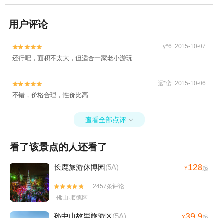
用户评论
y*6 2015-10-07


还行吧，面积不太大，但适合一家老小游玩
远*峦 2015-10-06


不错，价格合理，性价比高
查看全部点评

看了该景点的人还看了
128
长鹿旅游休博园
(5A)
¥
起
2457条评论


佛山·顺德区
39.9
孙中山故里旅游区
(5A)
¥
起