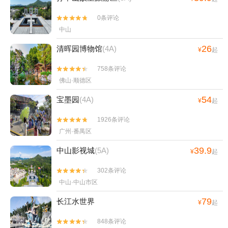
0条评论


中山
26
清晖园博物馆
(4A)
¥
起
758条评论


佛山·顺德区
54
宝墨园
(4A)
¥
起
1926条评论


广州·番禺区
39.9
中山影视城
(5A)
¥
起
302条评论


中山·中山市区
79
长江水世界
¥
起
848条评论

