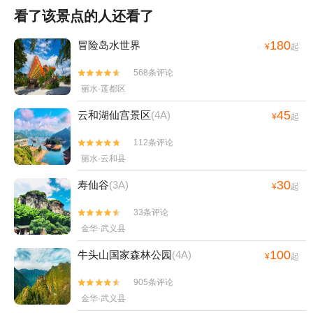
看了该景点的人还看了
180
冒险岛水世界
¥
起
568条评论


丽水·莲都区
45
云和湖仙宫景区
(4A)
¥
起
112条评论


丽水·云和县
30
寿仙谷
(3A)
¥
起
33条评论


金华·武义县
100
牛头山国家森林公园
(4A)
¥
起
905条评论


金华·武义县