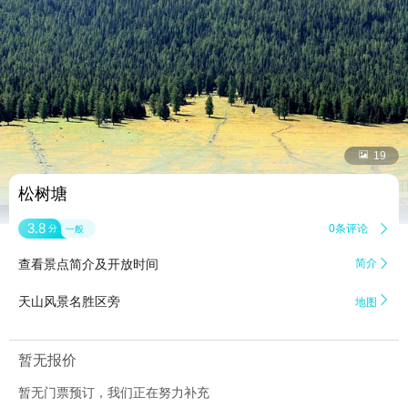


19
松树塘
3.8
0条评论

分
一般
查看景点简介及开放时间
简介


天山风景名胜区旁
地图
暂无报价
暂无门票预订，我们正在努力补充