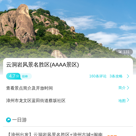


131
云洞岩风景名胜区(AAAA景区)
4.7
160条评论
3条攻略

分
很棒
查看景点简介及开放时间
简介


漳州市龙文区蓝田街道蔡坂社区
地图
一日游
【漳州出发】云洞岩风景名胜区+漳州古城+闽南