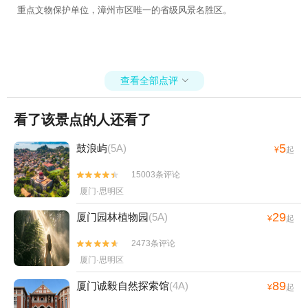
重点文物保护单位，漳州市区唯一的省级风景名胜区。
查看全部点评

看了该景点的人还看了
5
鼓浪屿
(5A)
¥
起
15003条评论


厦门·思明区
29
厦门园林植物园
(5A)
¥
起
2473条评论


厦门·思明区
89
厦门诚毅自然探索馆
(4A)
¥
起