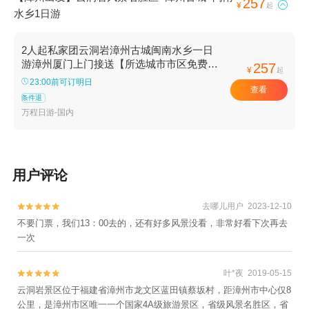
257

¥
起
水乡1日游
2人起私家团云洞岩漳州古城闽南水乡一日
游漳州厦门上门接送【所选城市市区免费上
257
¥
起
门接送，方便快捷，省时省力（时间可微
23:00前可订明日
查看
调）】
条件退
万程日游-国内
用户评论
去哪儿用户 2023-12-10


不要门票，我们13：00去的，还有好多风景没看，非常好看下次再去
一次
叶*夜 2019-05-15


云洞岩景区位于福建省漳州市龙文区蓝田镇蔡坂村，距漳州市中心仅8
公里，是漳州市区唯一一个国家4A级旅游景区，省级风景名胜区，省