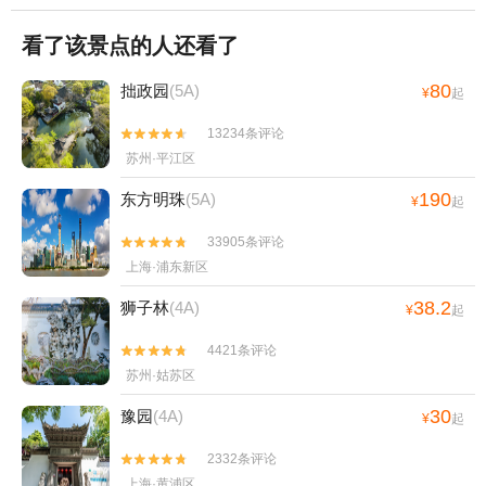
看了该景点的人还看了
80
拙政园
(5A)
¥
起
13234条评论


苏州·平江区
190
东方明珠
(5A)
¥
起
33905条评论


上海·浦东新区
38.2
狮子林
(4A)
¥
起
4421条评论


苏州·姑苏区
30
豫园
(4A)
¥
起
2332条评论


上海·黄浦区