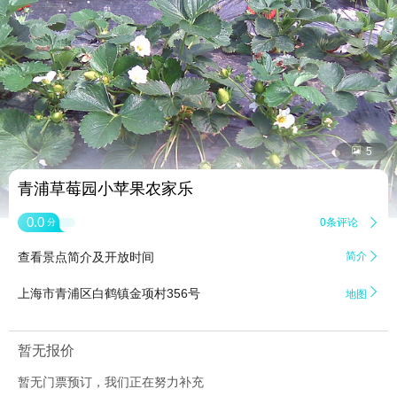


5
青浦草莓园小苹果农家乐
0.0
0条评论

分
查看景点简介及开放时间
简介


上海市青浦区白鹤镇金项村356号
地图
暂无报价
暂无门票预订，我们正在努力补充